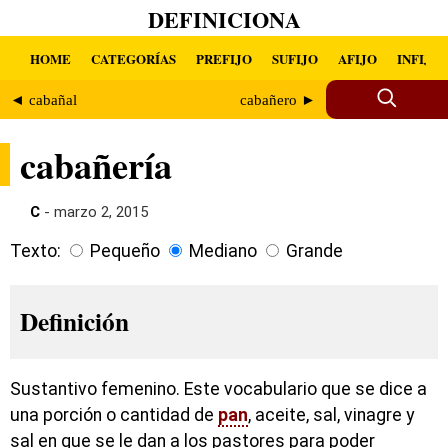
DEFINICIONA
HOME
CATEGORÍAS
PREFIJO
SUFIJO
AFIJO
INFIJO
◄ cabañal
cabañero ►
cabañería
C
- marzo 2, 2015
Texto:
Pequeño
Mediano
Grande
Definición
Sustantivo femenino. Este vocabulario que se dice a
una porción o cantidad de
pan
, aceite, sal, vinagre y
sal en que se le dan a los pastores para poder