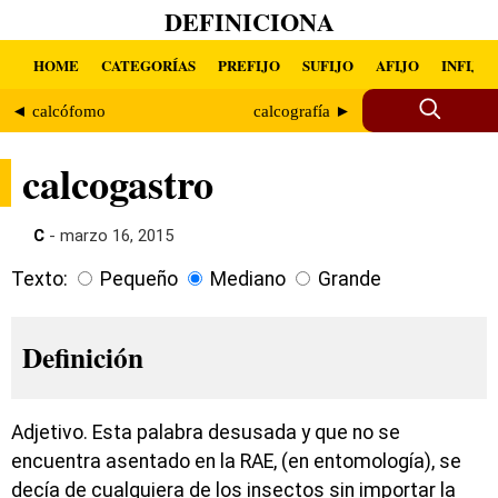
DEFINICIONA
HOME
CATEGORÍAS
PREFIJO
SUFIJO
AFIJO
INFIJO
◄ calcófomo
calcografía ►
calcogastro
C
- marzo 16, 2015
Texto:
Pequeño
Mediano
Grande
Definición
Adjetivo. Esta palabra desusada y que no se
encuentra asentado en la RAE, (en entomología), se
decía de cualquiera de los insectos sin importar la