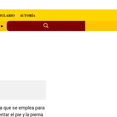
BULARIO
AUTORÍA
r ►
ña que se emplea para
tar el pie y la pierna