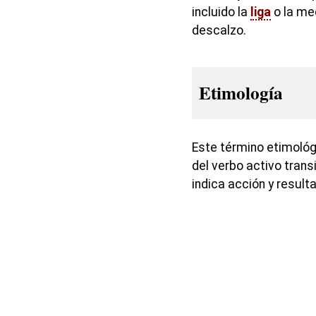
incluido la
liga
o la med
descalzo.
Etimología
Este término etimoló
del verbo activo transi
indica acción y result