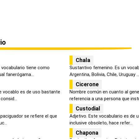
io
Chala
 vocabulario tiene como
Sustantivo femenino. Es un vocabu
ual fanerógama...
Argentina, Bolivia, Chile, Uruguay ..
Cicerone
e vocablo es de uso bastante
Nombre común en cuanto al gener
 consid...
referencia a una persona que instr
Custodial
apaciguador se refiere el que
Adjetivo. Este vocabulario es de 
uc...
inclusive obsoleto, hace refer...
Chapona