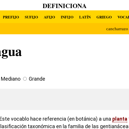
DEFINICIONA
PREFIJO
SUFIJO
AFIJO
INFIJO
LATÍN
GRIEGO
VOCA
cancharraz
agua
Mediano
Grande
Este vocablo hace referencia (en botánica) a una
planta
asificación taxonómica en la familia de las gentianáceas