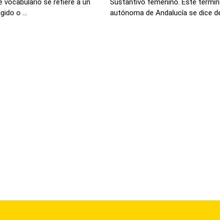
 vocabulario se refiere a un
Sustantivo femenino. Este termi
ido o ...
autónoma de Andalucía se dice de 