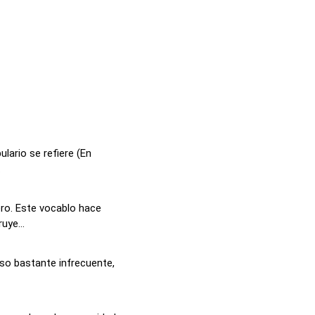
lario se refiere (En
.
o. Este vocablo hace
uye...
uso bastante infrecuente,