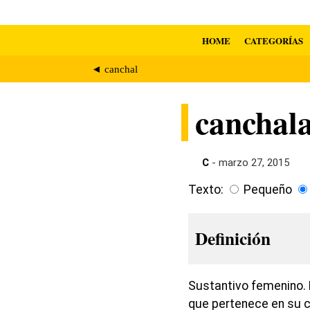
HOME
CATEGORÍAS
◄ canchal
canchal
C
- marzo 27, 2015
Texto:
Pequeño
Definición
Sustantivo femenino. 
que pertenece en su cl