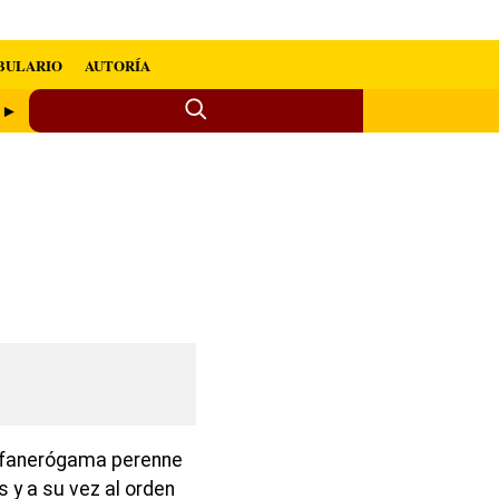
BULARIO
AUTORÍA
o ►
fanerógama perenne
 y a su vez al orden