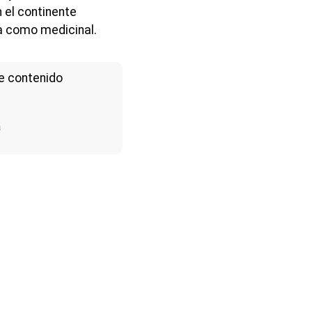
 el continente
a como medicinal.
e contenido
a