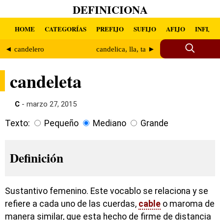
DEFINICIONA
HOME
CATEGORÍAS
PREFIJO
SUFIJO
AFIJO
INFIJO
◄ candelero
candelica, lla, ta ►
candeleta
C
- marzo 27, 2015
Texto:
Pequeño
Mediano
Grande
Definición
Sustantivo femenino. Este vocablo se relaciona y se
refiere a cada uno de las cuerdas,
cable
o maroma de
manera similar, que esta hecho de firme de distancia