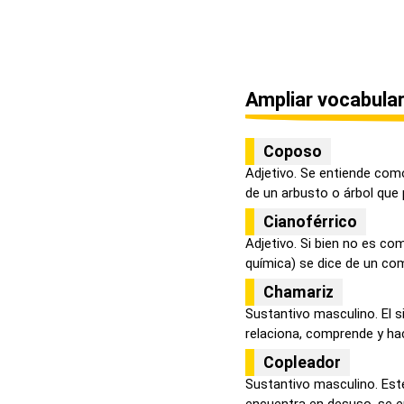
Ampliar vocabular
Coposo
Adjetivo. Se entiende co
de un arbusto o árbol que 
Cianoférrico
Adjetivo. Si bien no es co
química) se dice de un co
Chamariz
Sustantivo masculino. El s
relaciona, comprende y hace
Copleador
Sustantivo masculino. Este
encuentra en desuso, se en