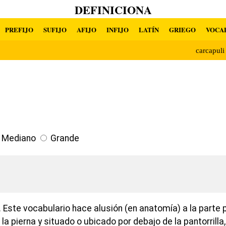
DEFINICIONA
PREFIJO
SUFIJO
AFIJO
INFIJO
LATÍN
GRIEGO
VOCA
carcapul
Mediano
Grande
 Este vocabulario hace alusión (en anatomía) a la parte 
la pierna y situado o ubicado por debajo de la pantorrilla,