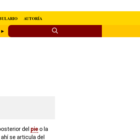
BULARIO
AUTORÍA
i ►
posterior del
pie
o la
 ahí se articula del