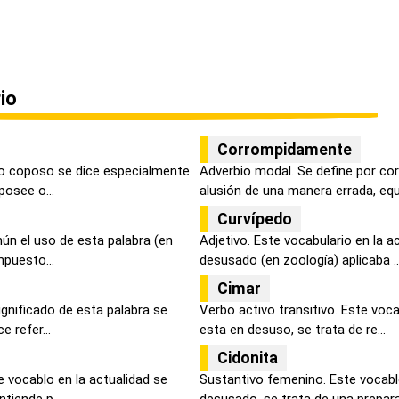
io
Corrompidamente
mo coposo se dice especialmente
Adverbio modal. Se define por c
posee o...
alusión de una manera errada, equi
Curvípedo
mún el uso de esta palabra (en
Adjetivo. Este vocabulario en la 
mpuesto...
desusado (en zoología) aplicaba ..
Cimar
ignificado de esta palabra se
Verbo activo transitivo. Este voca
 refer...
esta en desuso, se trata de re...
Cidonita
 vocablo en la actualidad se
Sustantivo femenino. Este vocablo
tiende p...
desusado, se trata de una prepara.