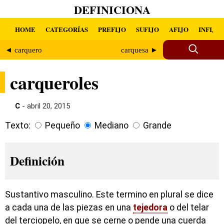
DEFINICIONA
HOME
CATEGORÍAS
PREFIJO
SUFIJO
AFIJO
INFIJO
◄ carquero
carquesa ►
carqueroles
C
- abril 20, 2015
Texto:
Pequeño
Mediano
Grande
Definición
Sustantivo masculino. Este termino en plural se dice
a cada una de las piezas en una
tejedora
o del telar
del terciopelo, en que se cerne o pende una cuerda