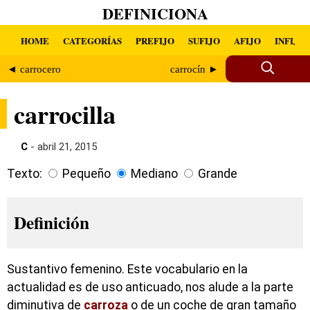
DEFINICIONA
HOME
CATEGORÍAS
PREFIJO
SUFIJO
AFIJO
INFIJO
◄ carrocero
carrocín ►
carrocilla
C
- abril 21, 2015
Texto:
Pequeño
Mediano
Grande
Definición
Sustantivo femenino. Este vocabulario en la
actualidad es de uso anticuado, nos alude a la parte
diminutiva de
carroza
o de un coche de gran tamaño