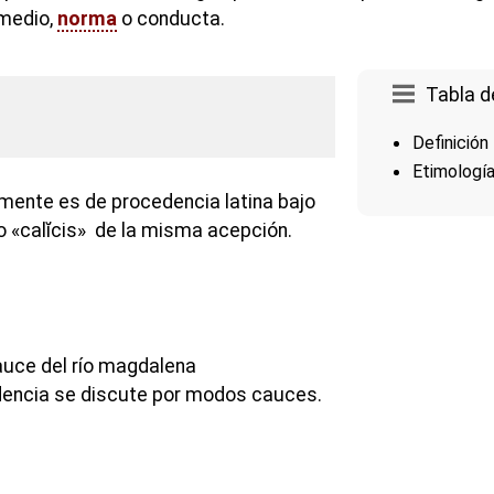
 medio,
norma
o conducta.
Tabla d
Definición
Etimologí
mente es de procedencia latina bajo
o «calĭcis» de la misma acepción.
auce del río magdalena
rudencia se discute por modos cauces.