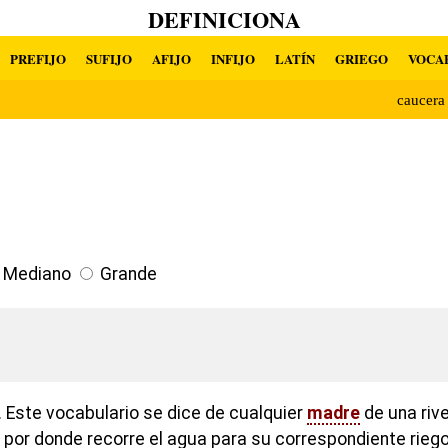
DEFINICIONA
PREFIJO
SUFIJO
AFIJO
INFIJO
LATÍN
GRIEGO
VOCA
caucer
Mediano
Grande
 Este vocabulario se dice de cualquier
madre
de una river
 por donde recorre el agua para su correspondiente riego