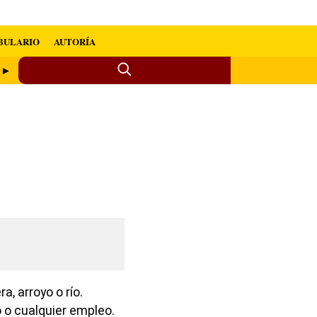
BULARIO
AUTORÍA
a ►
a, arroyo o río.
 o cualquier empleo.