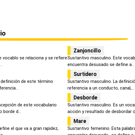
io
Zanjoncillo
 vocablo se relaciona y se refiere
Sustantivo masculino. Este vocabu
..
encuentra desusado se define a...
Surtidero
 definición de este término
Sustantivo masculino. La definici
erencia...
referencia a un conducto, canal,...
Desborde
acepción de este vocabulario
Sustantivo masculino. Es un voca
 borde d...
acción y resultado de desbordar o 
Mare
efine el que va a gran rapidez,
Sustantivo femenino. Esta palabra
,...
encuentra desusada, se define a u