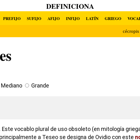
DEFINICIONA
PREFIJO
SUFIJO
AFIJO
INFIJO
LATÍN
GRIEGO
VOCA
cécropi
es
Mediano
Grande
Este vocablo plural de uso obsoleto (en mitología griega)
principalmente a Teseo se designa de Ovidio con este
n