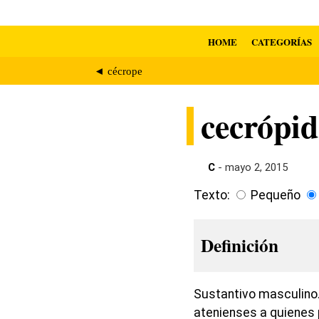
HOME
CATEGORÍAS
◄ cécrope
cecrópid
C
- mayo 2, 2015
Texto:
Pequeño
Definición
Sustantivo masculino. 
atenienses a quienes 