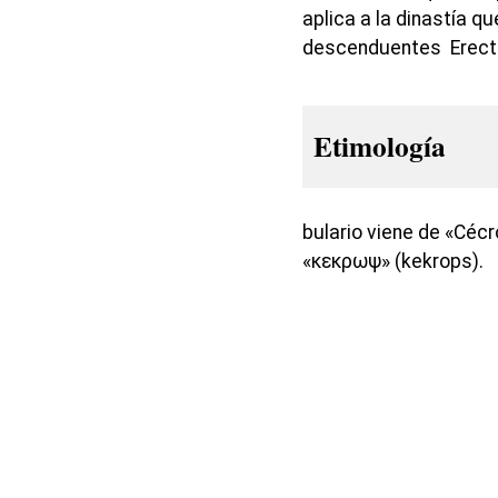
aplica a la dinastía q
descenduentes Erecteo
Etimología
bulario viene de «Céc
«κεκρωψ» (kekrops).