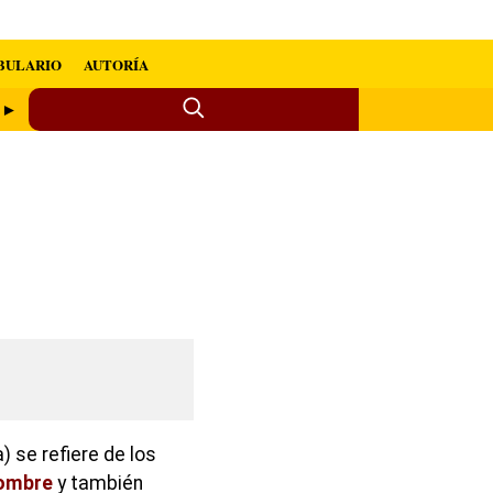
BULARIO
AUTORÍA
s ►
 se refiere de los
ombre
y también