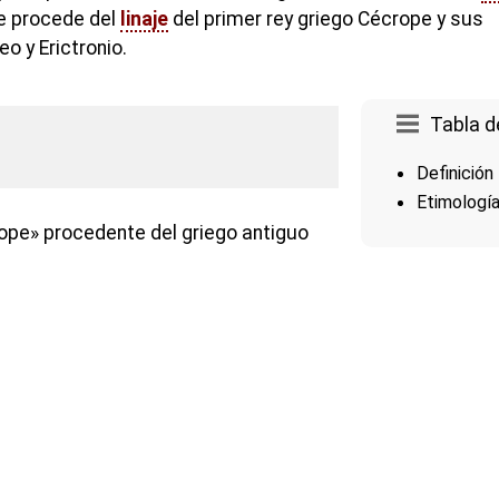
ue procede del
linaje
del primer rey griego Cécrope y sus
 y Erictronio.
Tabla d
Definición
Etimologí
rope» procedente del griego antiguo