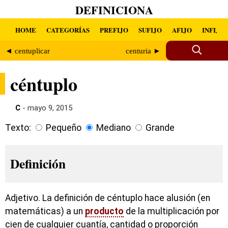
DEFINICIONA
HOME
CATEGORÍAS
PREFIJO
SUFIJO
AFIJO
INFIJO
◄ centuplicar
centuria ►
céntuplo
C
- mayo 9, 2015
Texto:
Pequeño
Mediano
Grande
Definición
Adjetivo. La definición de céntuplo hace alusión (en
matemáticas) a un
producto
de la multiplicación por
cien de cualquier cuantía, cantidad o proporción