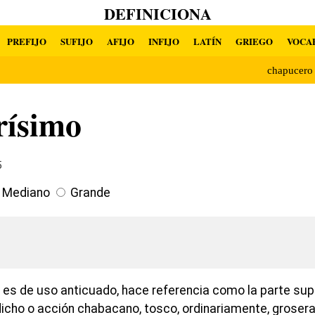
DEFINICIONA
PREFIJO
SUFIJO
AFIJO
INFIJO
LATÍN
GRIEGO
VOCA
chapucer
rísimo
5
Mediano
Grande
o es de uso anticuado, hace referencia como la parte sup
dicho o acción chabacano, tosco, ordinariamente, grose