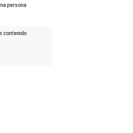
una persona
e contenido
a