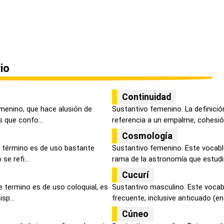
io
Continuidad
menino, que hace alusión de
Sustantivo femenino. La definici
 que confo...
referencia a un empalme, cohesión
Cosmología
 término es de uso bastante
Sustantivo femenino. Este vocabl
se refi...
rama de la astronomía que estudia
Cucurí
 termino es de uso coloquial, es
Sustantivo masculino. Este vocab
sp...
frecuente, inclusive anticuado (en .
Cúneo