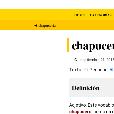
HOME
CATEGORÍAS
◄ chapucería
chapuce
C
- septiembre 21, 201
Texto:
Pequeño
Definición
Adjetivo. Este vocabl
chapucero
, como un 