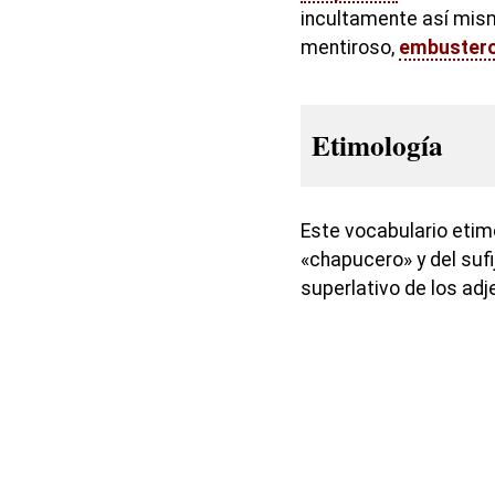
incultamente así mis
mentiroso,
embuster
Etimología
Este vocabulario etim
«chapucero» y del sufi
superlativo de los adj