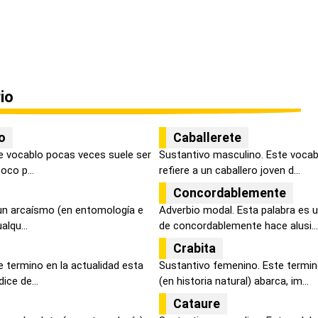
io
to
Caballerete
e vocablo pocas veces suele ser
Sustantivo masculino. Este vocabu
oco p...
refiere a un caballero joven d...
Concordablemente
 un arcaísmo (en entomología e
Adverbio modal. Esta palabra es u
alqu...
de concordablemente hace alusi...
Crabita
 termino en la actualidad esta
Sustantivo femenino. Este termi
ice de...
(en historia natural) abarca, im...
Cataure