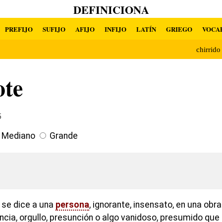
DEFINICIONA
PREFIJO
SUFIJO
AFIJO
INFIJO
LATÍN
GRIEGO
VOCA
chirrid
ote
5
Mediano
Grande
 se dice a una
persona
, ignorante, insensato, en una ob
ncia, orgullo, presunción o algo vanidoso, presumido que