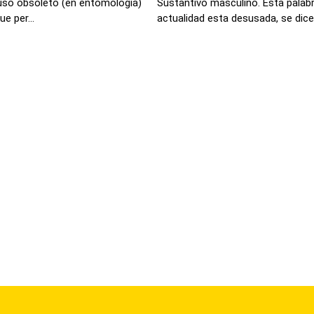
 uso obsoleto (en entomología)
Sustantivo masculino. Esta palab
e per...
actualidad esta desusada, se dice 