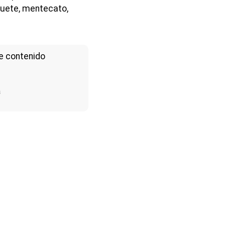
quete, mentecato,
e contenido
a