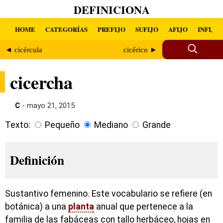
DEFINICIONA
HOME
CATEGORÍAS
PREFIJO
SUFIJO
AFIJO
INFIJO
◄ cicércula
cicérico ►
cicercha
C
- mayo 21, 2015
Texto:
Pequeño
Mediano
Grande
Definición
Sustantivo femenino. Este vocabulario se refiere (en
botánica) a una
planta
anual que pertenece a la
familia de las fabáceas con tallo herbáceo, hojas en