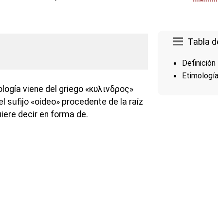
Tabla d
Definición
Etimologí
ología viene del griego «κυλινδρος»
del sufijo «oideo» procedente de la raíz
iere decir en forma de.