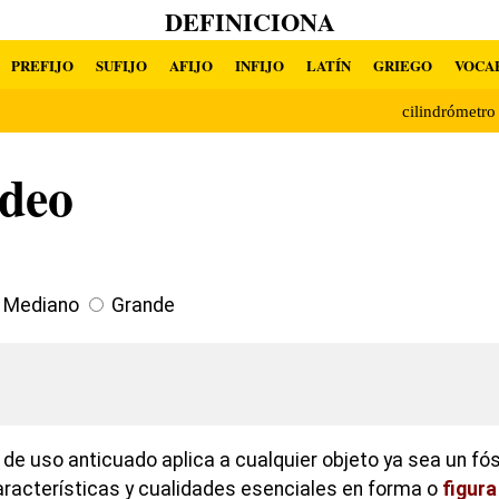
DEFINICIONA
PREFIJO
SUFIJO
AFIJO
INFIJO
LATÍN
GRIEGO
VOCA
cilindrómetr
ídeo
Mediano
Grande
 de uso anticuado aplica a cualquier objeto ya sea un fós
características y cualidades esenciales en forma o
figura