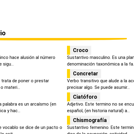
io
Croco
 cinco hace alusión al número
Sustantivo masculino. Es una pla
 sigu...
denominación taxonómica a la fa..
Concretar
e trata de poner o prestar
Verbo transitivo que alude a la a
o materi...
precisar algo. Se puede asumir...
Ciatóforo
a palabra es un arcaísmo (en
Adjetivo. Este termino no se encu
ca y hac...
español, (en historia natural) a...
Chismografía
e vocablo se dice de un pacto o
Sustantivo femenino. Este termin
 esti...
dice de la ocupación, actividad...