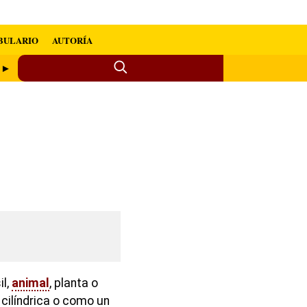
BULARIO
AUTORÍA
o ►
il,
animal
, planta o
cilíndrica o como un