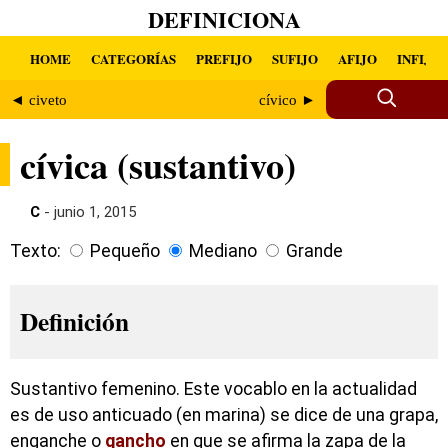
DEFINICIONA
HOME
CATEGORÍAS
PREFIJO
SUFIJO
AFIJO
INFIJO
◄ civeto
cívico ►
cívica (sustantivo)
C
- junio 1, 2015
Texto:
Pequeño
Mediano
Grande
Definición
Sustantivo femenino. Este vocablo en la actualidad
es de uso anticuado (en marina) se dice de una grapa,
enganche o
gancho
en que se afirma la zapa de la