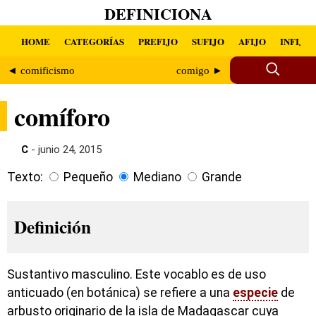
DEFINICIONA
HOME
CATEGORÍAS
PREFIJO
SUFIJO
AFIJO
INFIJO
◄ comificismo
comigo ►
comíforo
C
- junio 24, 2015
Texto:
Pequeño
Mediano
Grande
Definición
Sustantivo masculino. Este vocablo es de uso
anticuado (en botánica) se refiere a una
especie
de
arbusto originario de la isla de Madagascar cuya