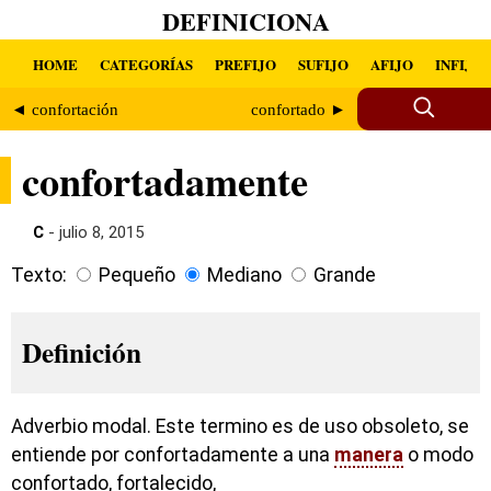
DEFINICIONA
HOME
CATEGORÍAS
PREFIJO
SUFIJO
AFIJO
INFIJO
◄ confortación
confortado ►
confortadamente
C
- julio 8, 2015
Texto:
Pequeño
Mediano
Grande
Definición
Adverbio modal. Este termino es de uso obsoleto, se
entiende por confortadamente a una
manera
o modo
confortado, fortalecido,