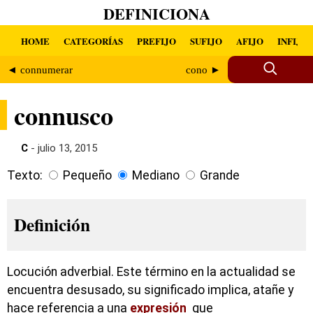
DEFINICIONA
HOME
CATEGORÍAS
PREFIJO
SUFIJO
AFIJO
INFIJO
◄ connumerar
cono ►
connusco
C
- julio 13, 2015
Texto:
Pequeño
Mediano
Grande
Definición
Locución adverbial. Este término en la actualidad se
encuentra desusado, su significado implica, atañe y
hace referencia a una
expresión
que