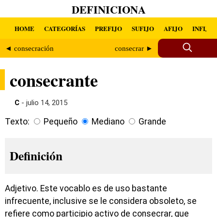
DEFINICIONA
HOME
CATEGORÍAS
PREFIJO
SUFIJO
AFIJO
INFIJO
◄ consecración
consecrar ►
consecrante
C
- julio 14, 2015
Texto:
Pequeño
Mediano
Grande
Definición
Adjetivo. Este vocablo es de uso bastante
infrecuente, inclusive se le considera obsoleto, se
refiere como participio activo de consecrar, que