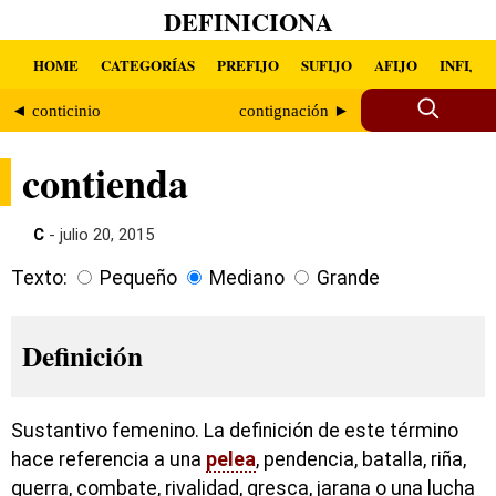
DEFINICIONA
HOME
CATEGORÍAS
PREFIJO
SUFIJO
AFIJO
INFIJO
◄ conticinio
contignación ►
contienda
C
- julio 20, 2015
Texto:
Pequeño
Mediano
Grande
Definición
Sustantivo femenino. La definición de este término
hace referencia a una
pelea
, pendencia, batalla, riña,
guerra, combate, rivalidad, gresca, jarana o una lucha