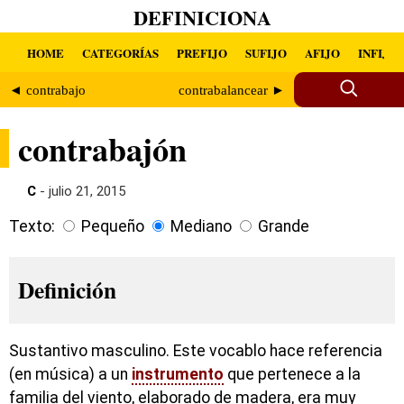
DEFINICIONA
HOME
CATEGORÍAS
PREFIJO
SUFIJO
AFIJO
INFIJO
◄ contrabajo
contrabalancear ►
contrabajón
C
- julio 21, 2015
Texto:
Pequeño
Mediano
Grande
Definición
Sustantivo masculino. Este vocablo hace referencia
(en música) a un
instrumento
que pertenece a la
familia del viento, elaborado de madera, era muy