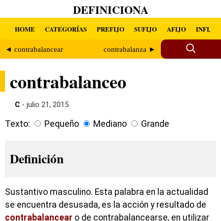
DEFINICIONA
HOME
CATEGORÍAS
PREFIJO
SUFIJO
AFIJO
INFIJO
◄ contrabalancear
contrabalanza ►
contrabalanceo
C
- julio 21, 2015
Texto:
Pequeño
Mediano
Grande
Definición
Sustantivo masculino. Esta palabra en la actualidad
se encuentra desusada, es la acción y resultado de
contrabalancear
o de contrabalancearse, en utilizar