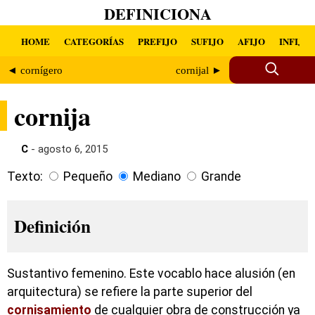
DEFINICIONA
HOME
CATEGORÍAS
PREFIJO
SUFIJO
AFIJO
INFIJO
◄ cornígero
cornijal ►
cornija
C
- agosto 6, 2015
Texto:
Pequeño
Mediano
Grande
Definición
Sustantivo femenino. Este vocablo hace alusión (en
arquitectura) se refiere la parte superior del
cornisamiento
de cualquier obra de construcción ya