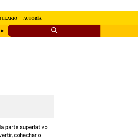
BULARIO
AUTORÍA
e ►
la parte superlativo
vertir, cohechar o