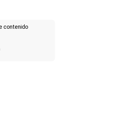
e contenido
a