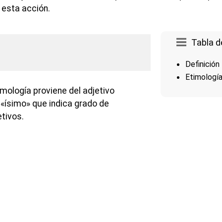
 esta acción.
Tabla d
Definición
Etimologí
mología proviene del adjetivo
o «ísimo» que indica grado de
etivos.