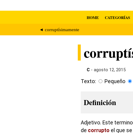
HOME
CATEGORÍAS
◄ corruptísimamente
corrupt
C
- agosto 12, 2015
Texto:
Pequeño
Definición
Adjetivo. Este termin
de
corrupto
el que se 