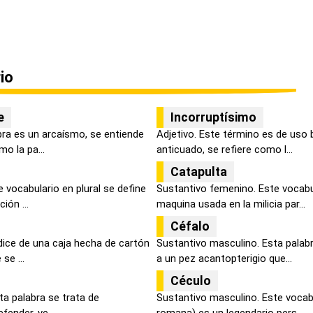
io
e
Incorruptísimo
bra es un arcaísmo, se entiende
Adjetivo. Este término es de uso b
o la pa...
anticuado, se refiere como l...
Catapulta
 vocabulario en plural se define
Sustantivo femenino. Este vocabu
ión ...
maquina usada en la milicia par...
Céfalo
dice de una caja hecha de cartón
Sustantivo masculino. Esta palabra
se ...
a un pez acantopterigio que...
Céculo
ta palabra se trata de
Sustantivo masculino. Este vocabl
fender, ve...
romana) es un legendario pers...