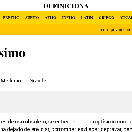
DEFINICIONA
PREFIJO
SUFIJO
AFIJO
INFIJO
LATÍN
GRIEGO
VOCA
corruptivament
ísimo
Mediano
Grande
o es de uso obsoleto, se entiende por corruptísimo como 
ha dejado de enviciar, corromper, envilecer, depravar, per