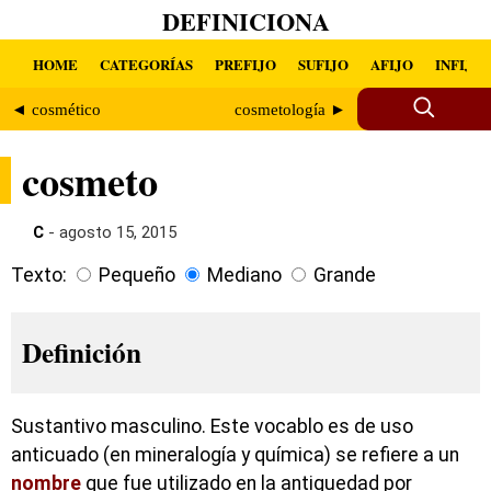
DEFINICIONA
HOME
CATEGORÍAS
PREFIJO
SUFIJO
AFIJO
INFIJO
◄ cosmético
cosmetología ►
cosmeto
C
- agosto 15, 2015
Texto:
Pequeño
Mediano
Grande
Definición
Sustantivo masculino. Este vocablo es de uso
anticuado (en mineralogía y química) se refiere a un
nombre
que fue utilizado en la antiguedad por