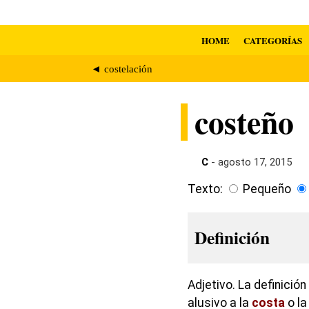
HOME
CATEGORÍAS
◄ costelación
costeño
C
- agosto 17, 2015
Texto:
Pequeño
Definición
Adjetivo. La definició
alusivo a la
costa
o la