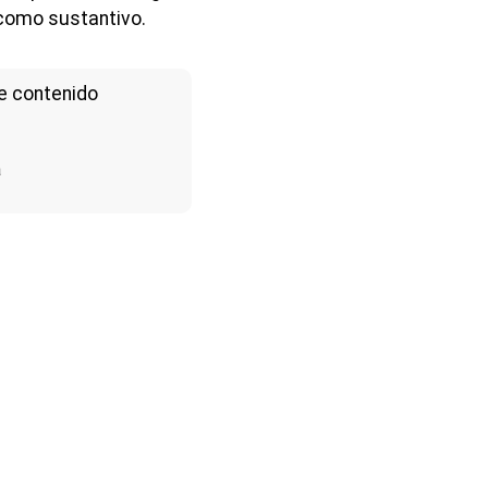
como sustantivo.
e contenido
a