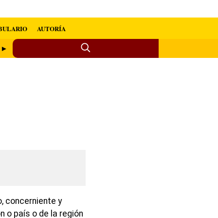
BULARIO
AUTORÍA
a ►
o, concerniente y
n o país o de la región