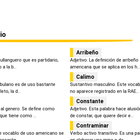
io
Arribeño
ullanguero que es partidario,
Adjetivo. La definición de arrbeño
a la b...
americana que se aplica en los h...
Calimo
bulario es de uso bastante
Sustantivo masculino. Este vocab
to, la d...
no aparece registrado en la RAE...
Constante
l genero. Se define como
Adjetivo. Esta palabra hace alusi
que tiene como ...
de constar, que quiere decir e...
Contraminar
e vocablo de uso americano se
Verbo activo transitivo. Es una pal
ascarón...
en elaborar una mina o de ...