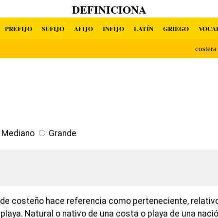
DEFINICIONA
PREFIJO
SUFIJO
AFIJO
INFIJO
LATÍN
GRIEGO
VOCA
coster
Mediano
Grande
n de costeño hace referencia como perteneciente, relativ
 playa. Natural o nativo de una costa o playa de una nació