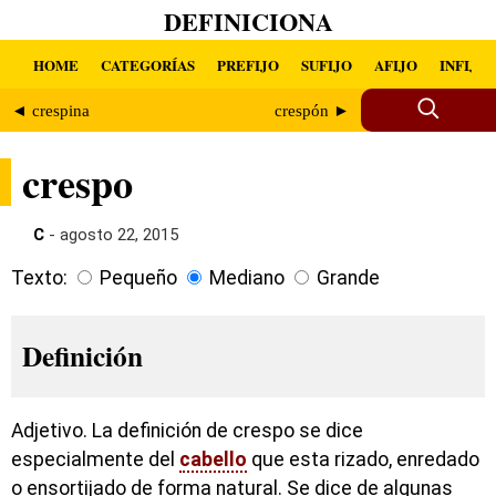
DEFINICIONA
HOME
CATEGORÍAS
PREFIJO
SUFIJO
AFIJO
INFIJO
◄ crespina
crespón ►
crespo
C
- agosto 22, 2015
Texto:
Pequeño
Mediano
Grande
Definición
Adjetivo. La definición de crespo se dice
especialmente del
cabello
que esta rizado, enredado
o ensortijado de forma natural. Se dice de algunas