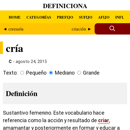
DEFINICIONA
HOME
CATEGORÍAS
PREFIJO
SUFIJO
AFIJO
INFIJO
◄ crezuela
criación ►
cría
C
- agosto 24, 2015
Texto:
Pequeño
Mediano
Grande
Definición
Sustantivo femenino. Este vocabulario hace
referencia como la acción y resultado de
criar
,
amamantar y posteriormente en formar y educar a