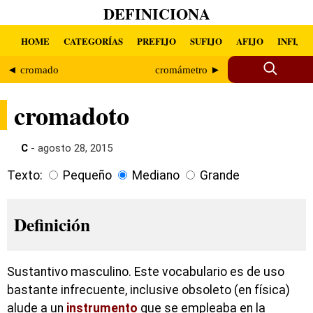
DEFINICIONA
HOME
CATEGORÍAS
PREFIJO
SUFIJO
AFIJO
INFIJO
◄ cromado
cromámetro ►
cromadoto
C
- agosto 28, 2015
Texto:
Pequeño
Mediano
Grande
Definición
Sustantivo masculino. Este vocabulario es de uso
bastante infrecuente, inclusive obsoleto (en física)
alude a un
instrumento
que se empleaba en la