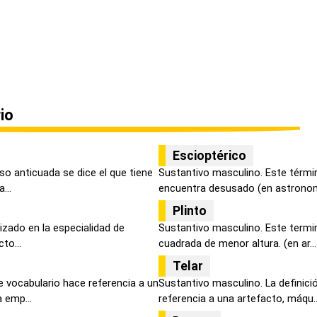
io
Escioptérico
uso anticuada se dice el que tiene
Sustantivo masculino. Este términ
...
encuentra desusado (en astronomí
Plinto
lizado en la especialidad de
Sustantivo masculino. Este termin
to...
cuadrada de menor altura. (en ar...
Telar
e vocabulario hace referencia a un
Sustantivo masculino. La definici
 emp...
referencia a una artefacto, máqu..