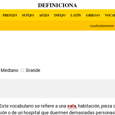
DEFINICIONA
PREFIJO
SUFIJO
AFIJO
INFIJO
LATÍN
GRIEGO
VOCA
cuadradament
Mediano
Grande
Este vocabulario se refiere a una
sala
, habitación, pieza
risión o de un hospital que duermen demasiadas personas