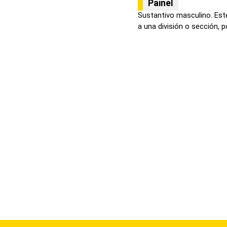
Painel
Sustantivo masculino. Este
a una división o sección, po