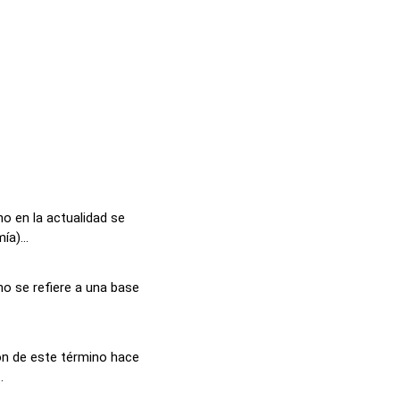
o en la actualidad se
a)...
o se refiere a una base
ón de este término hace
.