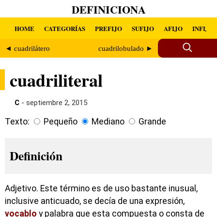
DEFINICIONA
HOME
CATEGORÍAS
PREFIJO
SUFIJO
AFIJO
INFIJO
◄ cuadrilátero
cuadrilobulado ►
cuadriliteral
C
- septiembre 2, 2015
Texto:
Pequeño
Mediano
Grande
Definición
Adjetivo. Este término es de uso bastante inusual,
inclusive anticuado, se decía de una expresión,
vocablo
y palabra que esta compuesta o consta de