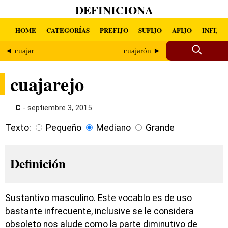
DEFINICIONA
HOME
CATEGORÍAS
PREFIJO
SUFIJO
AFIJO
INFIJO
◄ cuajar
cuajarón ►
cuajarejo
C
- septiembre 3, 2015
Texto:
Pequeño
Mediano
Grande
Definición
Sustantivo masculino. Este vocablo es de uso
bastante infrecuente, inclusive se le considera
obsoleto nos alude como la parte diminutivo de