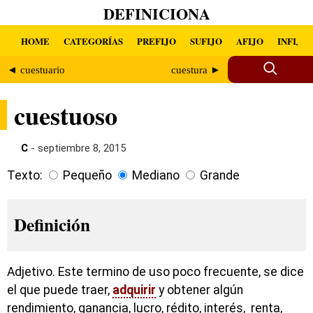
DEFINICIONA
HOME
CATEGORÍAS
PREFIJO
SUFIJO
AFIJO
INFIJO
◄ cuestuario
cuestura ►
cuestuoso
C
- septiembre 8, 2015
Texto:
Pequeño
Mediano
Grande
Definición
Adjetivo. Este termino de uso poco frecuente, se dice
el que puede traer,
adquirir
y obtener algún
rendimiento, ganancia, lucro, rédito, interés, renta,