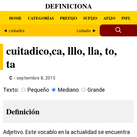
DEFINICIONA
HOME
CATEGORÍAS
PREFIJO
SUFIJO
AFIJO
INFIJO
◄ cuitadez
cuitado ►
cuitadico,ca, lllo, lla, to,
ta
C
- septiembre 8, 2015
Texto:
Pequeño
Mediano
Grande
Definición
Adjetivo. Este vocablo en la actualidad se encuentra