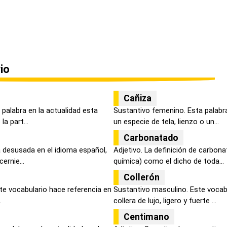
io
Cañiza
palabra en la actualidad esta
Sustantivo femenino. Esta palabr
a part...
un especie de tela, lienzo o un...
Carbonatado
a desusada en el idioma español,
Adjetivo. La definición de carbon
ernie...
química) como el dicho de toda...
Collerón
ste vocabulario hace referencia en
Sustantivo masculino. Este vocabu
.
collera de lujo, ligero y fuerte ...
Centimano