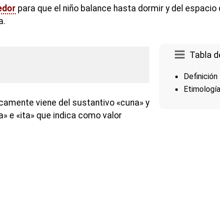
edor
para que el niño balance hasta dormir y del espaci
a.
Tabla d
Definición
Etimologí
camente viene del sustantivo «cuna» y
lla» e «ita» que indica como valor