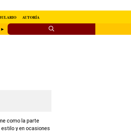
BULARIO
AUTORÍA
o ►
ine como la parte
stilo y en ocasiones