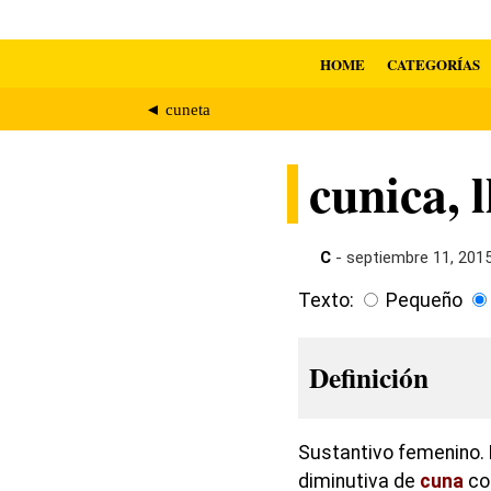
HOME
CATEGORÍAS
◄ cuneta
cunica, l
C
- septiembre 11, 201
Texto:
Pequeño
Definición
Sustantivo femenino. 
diminutiva de
cuna
co