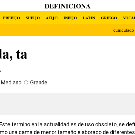
DEFINICIONA
PREFIJO
SUFIJO
AFIJO
INFIJO
LATÍN
GRIEGO
VOCA
cuniculad
la, ta
5
Mediano
Grande
Este termino en la actualidad es de uso obsoleto, se def
mo una cama de menor tamaño elaborado de diferentes e