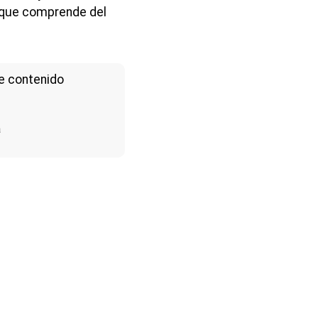
o que comprende del
e contenido
a