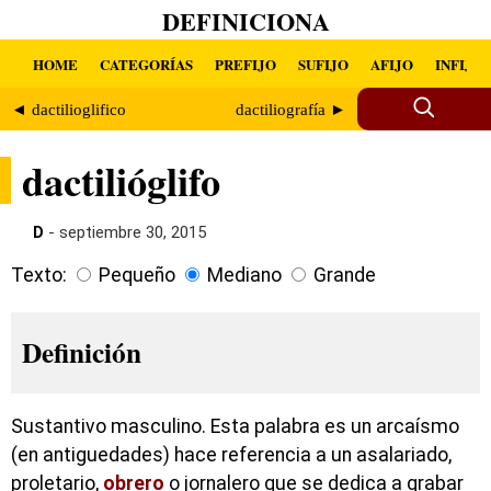
DEFINICIONA
HOME
CATEGORÍAS
PREFIJO
SUFIJO
AFIJO
INFIJO
◄ dactilioglifico
dactiliografía ►
dactilióglifo
D
- septiembre 30, 2015
Texto:
Pequeño
Mediano
Grande
Definición
Sustantivo masculino. Esta palabra es un arcaísmo
(en antiguedades) hace referencia a un asalariado,
proletario,
obrero
o jornalero que se dedica a grabar