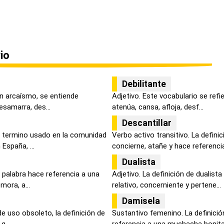
io
Debilitante
un arcaísmo, se entiende
Adjetivo. Este vocabulario se refie
samarra, des...
atenúa, cansa, afloja, desf...
Descantillar
e termino usado en la comunidad
Verbo activo transitivo. La defini
España, ...
concierne, atañe y hace referencia
Dualista
 palabra hace referencia a una
Adjetivo. La definición de dualis
mora, a...
relativo, concerniente y pertene...
Damisela
de uso obsoleto, la definición de
Sustantivo femenino. La definici
q...
referencia a una muchacha bonita,