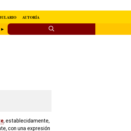
BULARIO
AUTORÍA
 ►
te
, establecidamente,
te, con una expresión