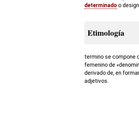
determinado
o design
Etimología
termino se compone d
femenino de «denomina
derivado de, en formar
adjetivos.