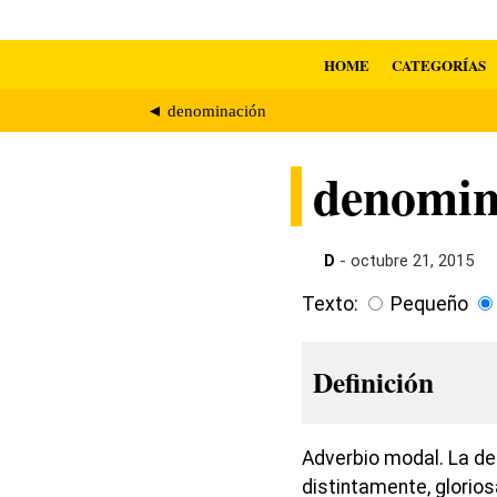
HOME
CATEGORÍAS
◄ denominación
denomi
D
- octubre 21, 2015
Texto:
Pequeño
Definición
Adverbio modal. La d
distintamente, glori