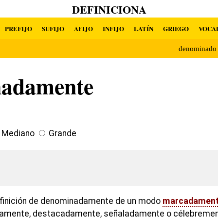
DEFINICIONA
PREFIJO
SUFIJO
AFIJO
INFIJO
LATÍN
GRIEGO
VOCA
denominado
nadamente
Mediano
Grande
efinición de denominadamente de un modo
marcadamen
osamente, destacadamente, señaladamente o célebremen