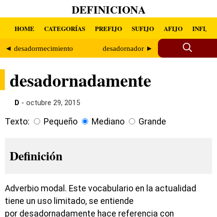
DEFINICIONA
HOME
CATEGORÍAS
PREFIJO
SUFIJO
AFIJO
INFIJO
◄ desadormecimiento
desadornador ►
desadornadamente
D
- octubre 29, 2015
Texto:
Pequeño
Mediano
Grande
Definición
Adverbio modal. Este vocabulario en la actualidad
tiene un uso limitado, se entiende
por desadornadamente hace referencia con