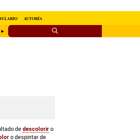
BULARIO
AUTORÍA
r ►
ultado de
descolorir
o
olor
o despintar de