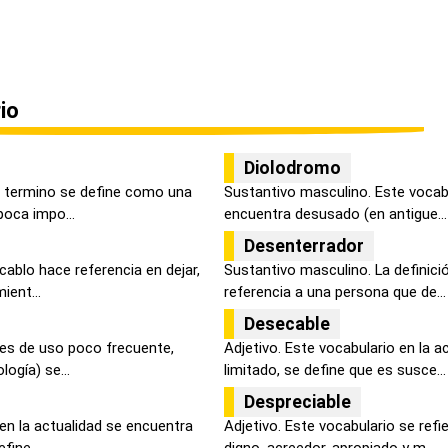
io
Diolodromo
e termino se define como una
Sustantivo masculino. Este vocabu
poca impo...
encuentra desusado (en antigue...
Desenterrador
ablo hace referencia en dejar,
Sustantivo masculino. La definic
ient...
referencia a una persona que de...
Desecable
 es de uso poco frecuente,
Adjetivo. Este vocabulario en la a
logía) se...
limitado, se define que es susce...
Despreciable
 en la actualidad se encuentra
Adjetivo. Este vocabulario se refi
ine ...
digno, acreedor, apropiado y m...