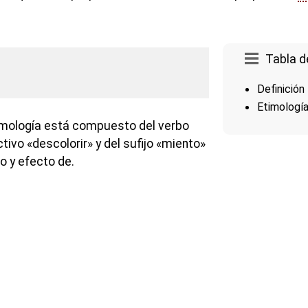
Tabla d
Definición
Etimologí
imología está compuesto del verbo
ctivo «descolorir» y del sufijo «miento»
o y efecto de.