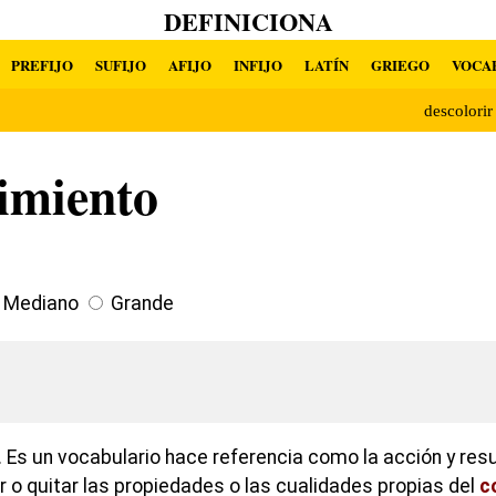
DEFINICIONA
PREFIJO
SUFIJO
AFIJO
INFIJO
LATÍN
GRIEGO
VOCA
descolori
imiento
Mediano
Grande
 Es un vocabulario hace referencia como la acción y res
r o quitar las propiedades o las cualidades propias del
c