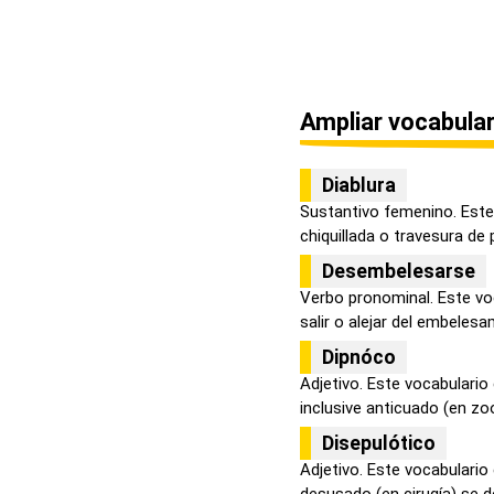
Ampliar vocabular
Diablura
Sustantivo femenino. Est
chiquillada o travesura de 
Desembelesarse
Verbo pronominal. Este voc
salir o alejar del embelesam
Dipnóco
Adjetivo. Este vocabulario
inclusive anticuado (en zoo
Disepulótico
Adjetivo. Este vocabulario
desusado (en cirugía) se def