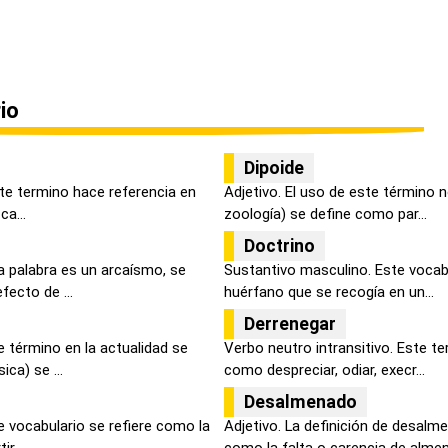
io
Dipoide
ste termino hace referencia en
Adjetivo. El uso de este término n
ca...
zoología) se define como par...
Doctrino
a palabra es un arcaísmo, se
Sustantivo masculino. Este vocabu
fecto de ...
huérfano que se recogía en un...
Derrenegar
 término en la actualidad se
Verbo neutro intransitivo. Este te
ca) se ...
como despreciar, odiar, execr...
Desalmenado
e vocabulario se refiere como la
Adjetivo. La definición de desalm
r ...
como la falta o carencia de almena