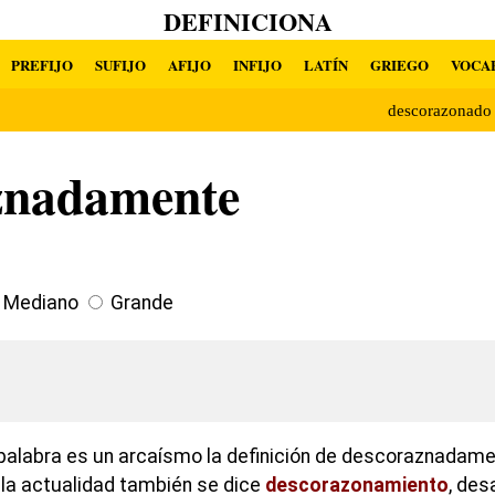
DEFINICIONA
PREFIJO
SUFIJO
AFIJO
INFIJO
LATÍN
GRIEGO
VOCA
descorazonad
znadamente
Mediano
Grande
palabra es un arcaísmo la definición de descoraznadam
la actualidad también se dice
descorazonamiento
, des