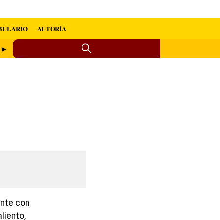
BULARIO
AUTORÍA
o ►
ente con
aliento,