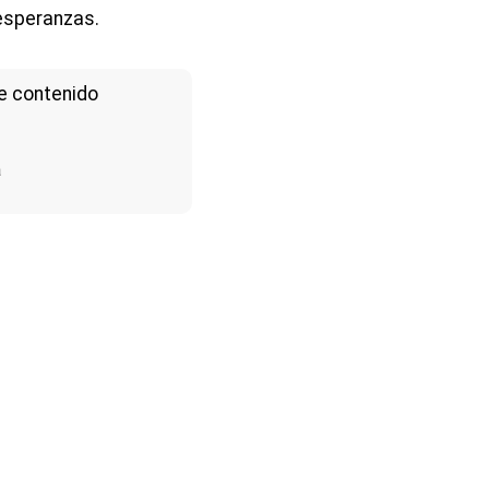
esperanzas.
e contenido
a