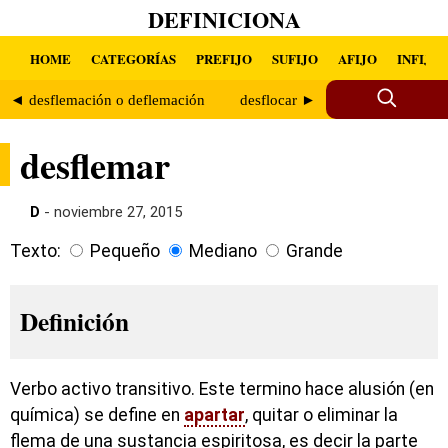
DEFINICIONA
HOME
CATEGORÍAS
PREFIJO
SUFIJO
AFIJO
INFIJO
◄ desflemación o deflemación
desflocar ►
desflemar
D
- noviembre 27, 2015
Texto:
Pequeño
Mediano
Grande
Definición
Verbo activo transitivo. Este termino hace alusión (en
química) se define en
apartar
, quitar o eliminar la
flema de una sustancia espiritosa, es decir la parte