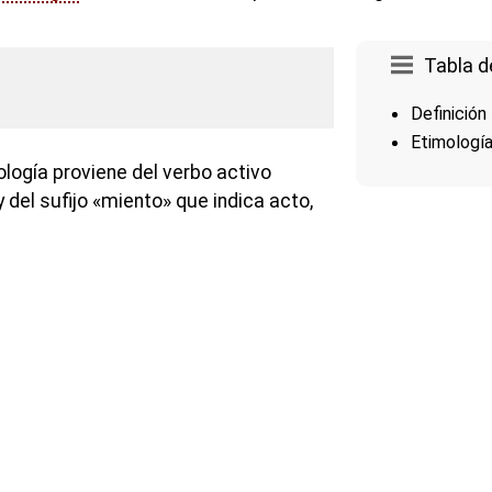
Tabla d
Definición
Etimologí
logía proviene del verbo activo
y del sufijo «miento» que indica acto,