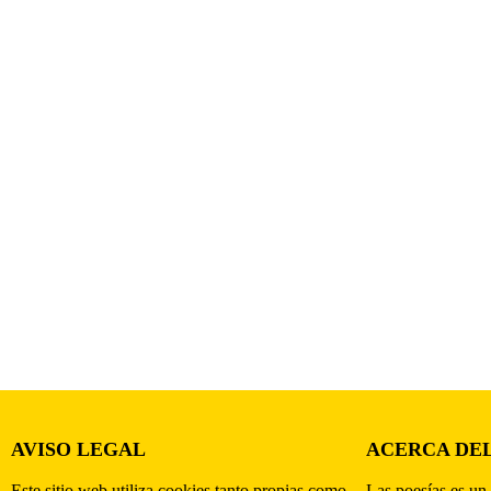
AVISO LEGAL
ACERCA DEL
Este sitio web utiliza cookies tanto propias como
Las poesías es un 