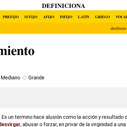
DEFINICIONA
PREFIJO
SUFIJO
AFIJO
INFIJO
LATÍN
GRIEGO
VOCA
desflora
miento
Mediano
Grande
 Es un termino hace alusión como la acción y resultado 
desvirgar
, abusar o forzar, en privar de la virginidad a un