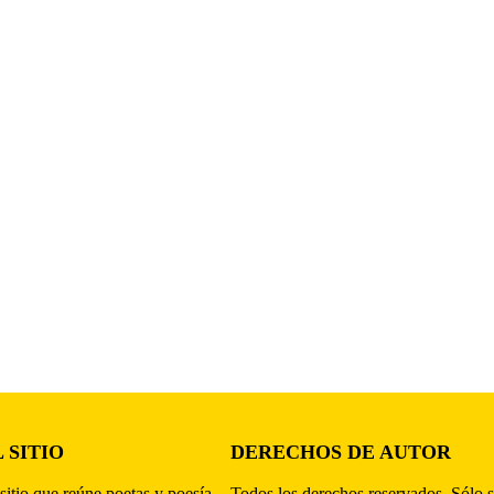
 SITIO
DERECHOS DE AUTOR
sitio que reúne poetas y poesía,
Todos los derechos reservados. Sólo s