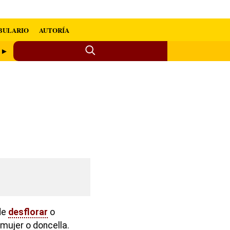
BULARIO
AUTORÍA
r ►
de
desflorar
o
a mujer o doncella.