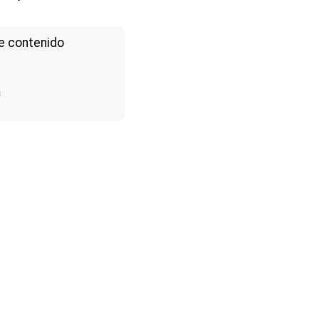
e contenido
a