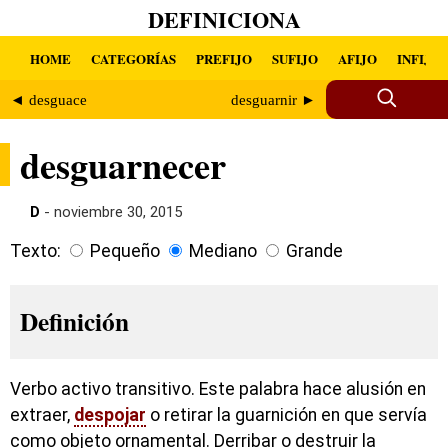
DEFINICIONA
HOME
CATEGORÍAS
PREFIJO
SUFIJO
AFIJO
INFIJO
◄ desguace
desguarnir ►
desguarnecer
D
- noviembre 30, 2015
Texto:
Pequeño
Mediano
Grande
Definición
Verbo activo transitivo. Este palabra hace alusión en
extraer,
despojar
o retirar la guarnición en que servía
como objeto ornamental. Derribar o destruir la