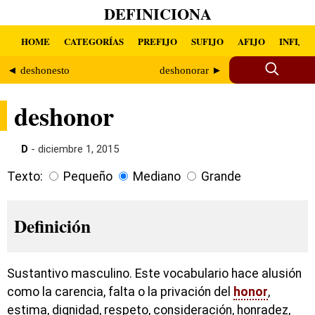
DEFINICIONA
HOME
CATEGORÍAS
PREFIJO
SUFIJO
AFIJO
INFIJO
◄ deshonesto
deshonorar ►
deshonor
D
- diciembre 1, 2015
Texto:
Pequeño
Mediano
Grande
Definición
Sustantivo masculino. Este vocabulario hace alusión
como la carencia, falta o la privación del
honor
,
estima, dignidad, respeto, consideración, honradez,