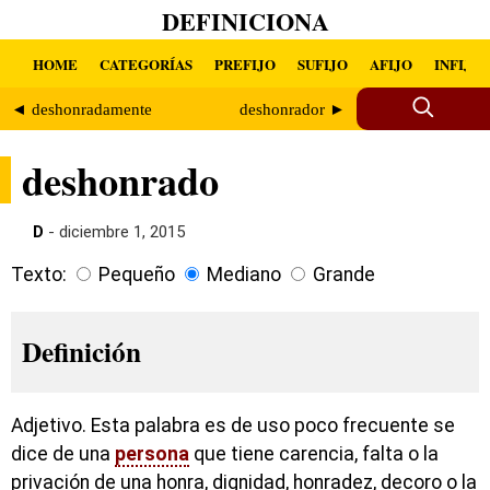
DEFINICIONA
HOME
CATEGORÍAS
PREFIJO
SUFIJO
AFIJO
INFIJO
◄ deshonradamente
deshonrador ►
deshonrado
D
- diciembre 1, 2015
Texto:
Pequeño
Mediano
Grande
Definición
Adjetivo. Esta palabra es de uso poco frecuente se
dice de una
persona
que tiene carencia, falta o la
privación de una honra, dignidad, honradez, decoro o la