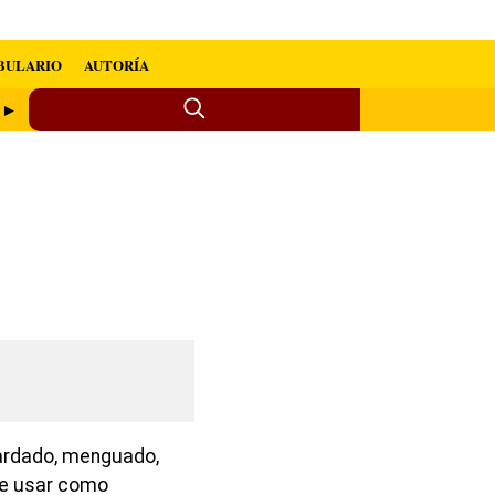
BULARIO
AUTORÍA
r ►
ardado, menguado,
de usar como