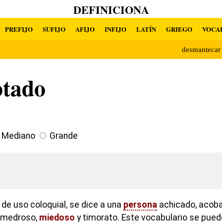
DEFINICIONA
PREFIJO
SUFIJO
AFIJO
INFIJO
LATÍN
GRIEGO
VOCA
desmanteca
tado
Mediano
Grande
 de uso coloquial, se dice a una
persona
achicado, acob
, medroso,
miedoso
y timorato. Este vocabulario se pue