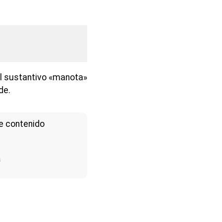
el sustantivo «manota»
de.
e contenido
a