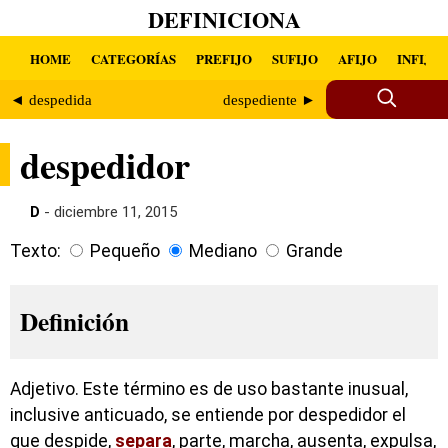
DEFINICIONA
HOME
CATEGORÍAS
PREFIJO
SUFIJO
AFIJO
INFIJO
◄ despedida
despediente ►
despedidor
D
- diciembre 11, 2015
Texto:
Pequeño
Mediano
Grande
Definición
Adjetivo. Este término es de uso bastante inusual,
inclusive anticuado, se entiende por despedidor el
que despide,
separa
, parte, marcha, ausenta, expulsa,