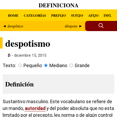
DEFINICIONA
HOME
CATEGORÍAS
PREFIJO
SUFIJO
AFIJO
INFIJO
◄ despótico
déspoto ►
despotismo
D
- diciembre 15, 2015
Texto:
Pequeño
Mediano
Grande
Definición
Sustantivo masculino. Este vocabulario se refiere de
un mando,
autoridad
y del poder absoluta que no esta
limitado por el precepto, ley, norma o de algún control