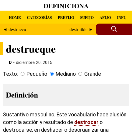
DEFINICIONA
HOME
CATEGORÍAS
PREFIJO
SUFIJO
AFIJO
INFIJO
◄ destrueco
destruible ►
destrueque
D
- diciembre 20, 2015
Texto:
Pequeño
Mediano
Grande
Definición
Sustantivo masculino. Este vocabulario hace alusión
como la acción y resultado de
destrocar
o
destrocarse, en deshacer o desorganizar una